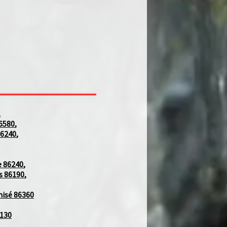
580
,
240
,
86240
,
86190
,
é 86360
30