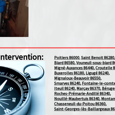
intervention:
Poitiers 86000
,
Saint Benoit 86280
,
Biard 86580
,
Vouneuil-sous-biard 86
Migné-Auxances 86440
,
Croutelle 86
Buxerolles 86180
,
Ligugé 86240
,
Mignaloux-Beauvoir 86550
,
Smarves 86240
,
Fontaine-le-comte 
Iteuil 86240
,
Marçay 86370
,
Béruges 
Roches-Prémarie-Andillé 86340
,
Nouillé-Maubertuis 86340
,
Montamis
Chasseneuil-du-Poitou 86360
,
Saint-Georges-lès-Baillargeaux 861