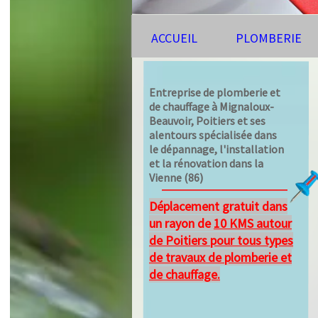
ACCUEIL
PLOMBERIE
Entreprise de plomberie et
de chauffage à Mignaloux-
Beauvoir, Poitiers et ses
alentours spécialisée dans
le dépannage, l'installation
et la rénovation dans la
Vienne (86)
Déplacement gratuit dans
un rayon de
10 KMS
autour
de Poitiers pour tous types
de travaux de plomberie et
de chauffage.